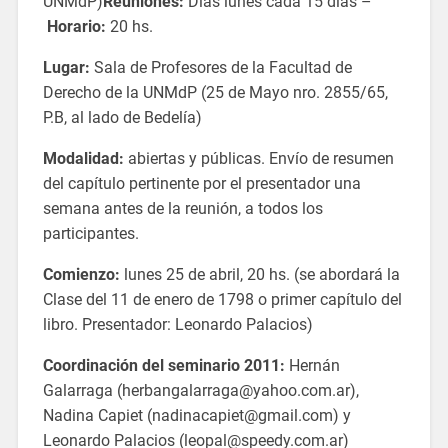
UNMdP)
Reuniones:
Días lunes cada 15 días –
Horario:
20 hs.
Lugar:
Sala de Profesores de la Facultad de
Derecho de la UNMdP (25 de Mayo nro. 2855/65,
P.B, al lado de Bedelía)
Modalidad:
abiertas y públicas. Envío de resumen
del capítulo pertinente por el presentador una
semana antes de la reunión, a todos los
participantes.
Comienzo:
lunes 25 de abril, 20 hs. (se abordará la
Clase del 11 de enero de 1798 o primer capítulo del
libro. Presentador: Leonardo Palacios)
Coordinación del seminario 2011:
Hernán
Galarraga (herbangalarraga@yahoo.com.ar),
Nadina Capiet (nadinacapiet@gmail.com) y
Leonardo Palacios (leopal@speedy.com.ar)