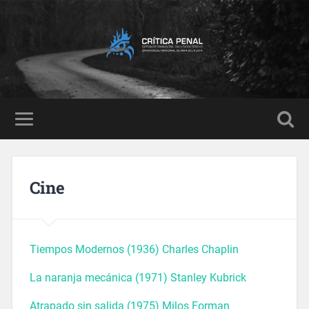
Cine
Tiempos Modernos (1936) Charles Chaplin
La naranja mecánica (1971) Stanley Kubrick
Atrapado sin salida (1975) Milos Forman