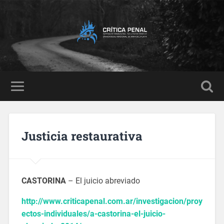
Justicia restaurativa
CASTORINA
– El juicio abreviado
http://www.criticapenal.com.ar/investigacion/proy
ectos-individuales/a-castorina-el-juicio-