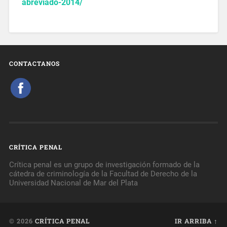
abreviado-2014/
CONTACTANOS
CRÍTICA PENAL
Crítica penal es un grupo de investigación formado de la
cátedra de criminología de la Facultad de Derecho de la
Universidad Nacional de Mar del Plata
© 2026
CRÍTICA PENAL
IR ARRIBA ↑